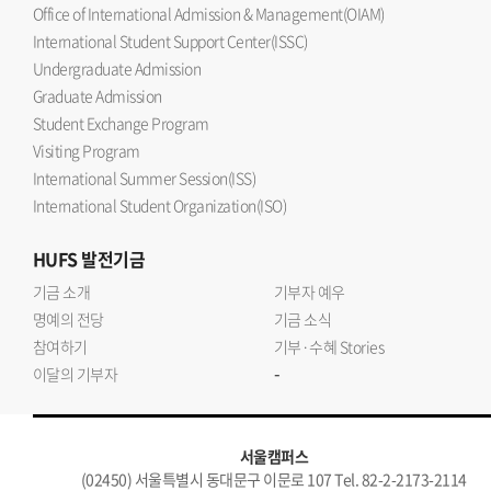
Office of International Admission & Management(OIAM)
International Student Support Center(ISSC)
Undergraduate Admission
Graduate Admission
Student Exchange Program
Visiting Program
International Summer Session(ISS)
International Student Organization(ISO)
HUFS
발전기금
기금 소개
기부자 예우
명예의 전당
기금 소식
참여하기
기부·수혜 Stories
-
이달의 기부자
서울캠퍼스
(02450) 서울특별시 동대문구 이문로 107 Tel. 82-2-2173-2114