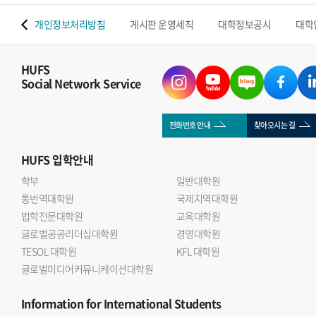
 맵
개인정보처리방침
게시판 운영세칙
대학정보공시
대학
HUFS
Social Network Service
전화번호 안내
찾아오시는 길
HUFS
입학안내
학부
일반대학원
통번역대학원
국제지역대학원
법학전문대학원
교육대학원
글로벌공공리더십대학원
경영대학원
TESOL 대학원
KFL 대학원
글로벌미디어커뮤니케이션대학원
Information
for International Students