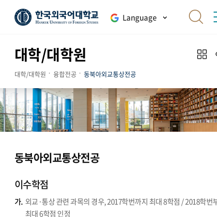
Language
대학/대학원
대학/대학원
융합전공
동북아외교통상전공
동북아외교통상전공
이수학점
가.
외교·통상 관련 과목의 경우, 2017학번까지 최대 8학점 / 2018학번
최대 6학점 인정