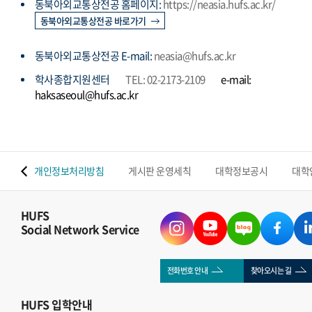
동북아외교통상전공 홈페이지:
https://neasia.hufs.ac.kr/
동북아외교통상전공 바로가기
동북아외교통상전공 E-mail:
neasia@hufs.ac.kr
학사종합지원센터
TEL: 02-2173-2109
e-mail:
haksaseoul@hufs.ac.kr
 맵
개인정보처리방침
게시판 운영세칙
대학정보공시
대학
HUFS
Social Network Service
전화번호 안내
찾아오시는 길
HUFS
입학안내