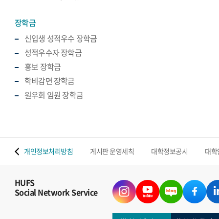
장학금
신입생 성적우수 장학금
성적우수자 장학금
홍보 장학금
학비감면 장학금
원우회 임원 장학금
 맵
개인정보처리방침
게시판 운영세칙
대학정보공시
대학
HUFS
Social Network Service