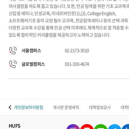
의사결정을 하도록 돕고 있습니다. 또한, 전공 탐색을 위한 기초 교과목
신입생 세미나, 인성교육, 미네르바인문(1),(2), College English,
소프트웨어기초 등의 교양 필수 교과목, 전공탐색세미나 등의 선택 과목
다양한 교과목 수강을 통해 전공 선택 이후에도 체계적으로 잘 적응할 수
있도록 합리적인 커리큘럼을 제공하고자 노력하고 있습니다.
서울캠퍼스
02-2173-3510
글로벌캠퍼스
031-330-4674
 맵
개인정보처리방침
게시판 운영세칙
대학정보공시
대학
HUFS