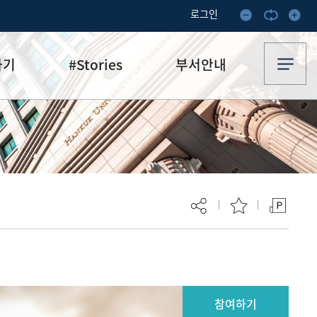
로그인
하기
#Stories
부서안내
기부·수혜스토리
업무안내
기금소식
오시는 길
추천
이달의 기부자
보
현재 페이지를 즐겨찾는 메뉴로
등록하시겠습니까?
참여하기