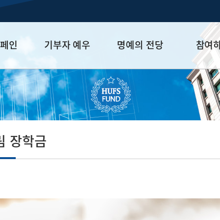
캠페인
기부자 예우
명예의 전당
참여
금
예우 프로그램
HUFS Honor
참여방법
세제 혜택
Diamond Club
기부하기
학금
Platinum Club
잠재기부자 
졸업동문 정
림 장학금
업데이트
절 선배님의 그 당시 어려움을 극복하고 오늘을 있게 한