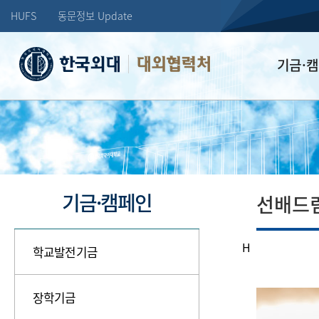
HUFS
동문정보 Update
대외협력처
기금·
학교발전기
장학기금
선배드림 장
기금·캠페인
선배드
H
학교발전기금
장학기금
학창시