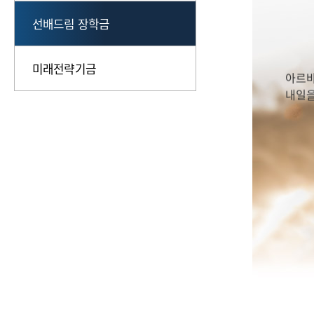
장학
선배드림 장학금
202
아르바
미래전략기금
내일