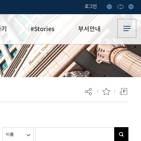
로그인
하기
#Stories
부서안내
기부·수혜스토리
업무안내
기금소식
오시는 길
추천
이달의 기부자
보
현재 페이지를 즐겨찾는 메뉴로
등록하시겠습니까?