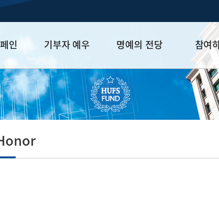
캠페인
기부자 예우
명예의 전당
참여
금
예우 프로그램
HUFS Honor
참여방법
세제 혜택
Diamond Club
기부하기
학금
Platinum Club
잠재기부자 
졸업동문 정
Honor
업데이트