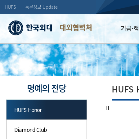
HUFS
동문정보 Update
대외협력처
기금·
학교발전기
장학기금
선배드림 장
명예의 전당
HUFS 
H
HUFS Honor
Diamond Club