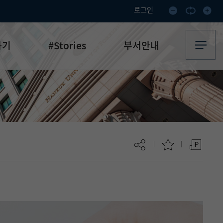
로그인
하기
#Stories
부서안내
기부·수혜스토리
업무안내
기금소식
오시는 길
추천
이달의 기부자
보
현재 페이지를 즐겨찾는 메뉴로
등록하시겠습니까?