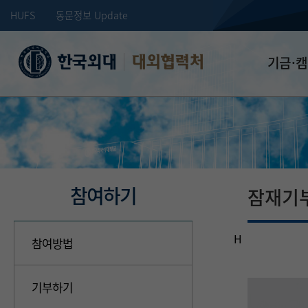
HUFS
동문정보 Update
대외협력처
기금·
학교발전기
장학기금
선배드림 장
참여하기
잠재기
H
참여방법
기부하기