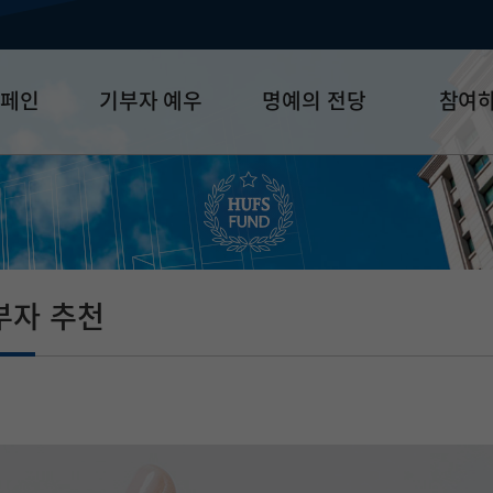
캠페인
기부자 예우
명예의 전당
참여
금
예우 프로그램
HUFS Honor
참여방법
세제 혜택
Diamond Club
기부하기
학금
Platinum Club
잠재기부자 
졸업동문 정
부자 추천
업데이트