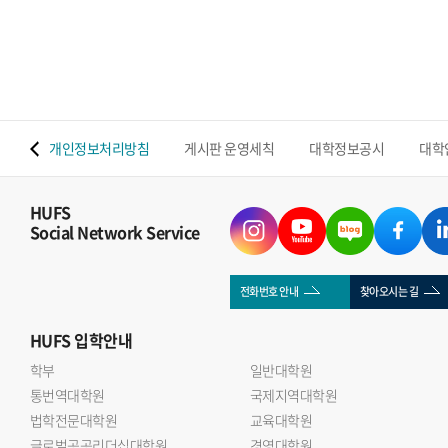
 맵
개인정보처리방침
게시판 운영세칙
대학정보공시
대학
HUFS
Social Network Service
전화번호 안내
찾아오시는 길
HUFS
입학안내
학부
일반대학원
통번역대학원
국제지역대학원
법학전문대학원
교육대학원
글로벌공공리더십대학원
경영대학원