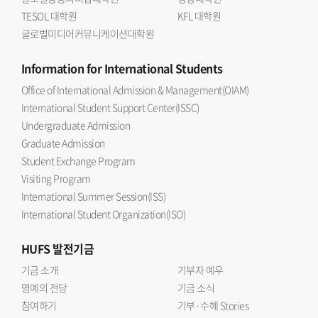
TESOL 대학원
KFL 대학원
글로벌미디어커뮤니케이션대학원
Information
for International Students
Office of International Admission & Management(OIAM)
International Student Support Center(ISSC)
Undergraduate Admission
Graduate Admission
Student Exchange Program
Visiting Program
International Summer Session(ISS)
International Student Organization(ISO)
HUFS
발전기금
기금 소개
기부자 예우
명예의 전당
기금 소식
참여하기
기부·수혜 Stories