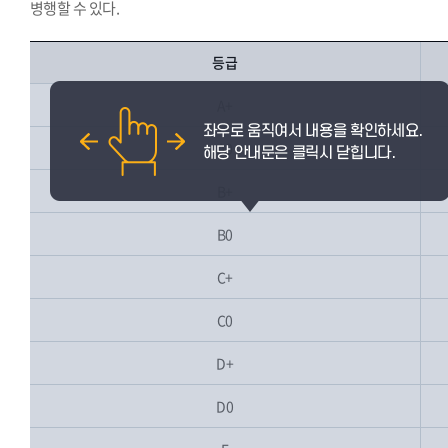
병행할 수 있다.
등급
A+
A0
B+
B0
C+
C0
D+
D0