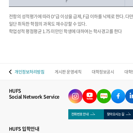
F
전항의 성적평가에 따라 D°급 이상을 급제, F급 이하를 낙제로 한다. 다만
일단 취득한 학점의 과목도 재수강할 수 있다.
학업성적 평점평균 1.75 미만인 학생에 대하여는 학사경고를 한다
.
 맵
개인정보처리방침
게시판 운영세칙
대학정보공시
대학
HUFS
Social Network Service
전화번호 안내
찾아오시는 길
HUFS
입학안내