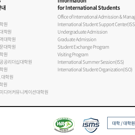
S
Information
안내
for International Students
Office of International Admission & Ma
학원
International Student Support Center(ISS
대학원
Undergraduate Admission
역대학원
Graduate Admission
문대학원
Student Exchange Program
학원
Visiting Program
공공리더십대학원
International Summer Session(ISS)
학원
International Student Organization(ISO)
L 대학원
대학원
미디어커뮤니케이션대학원
대학 / 대학원