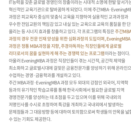
IT능력을 갖춘 글로벌 경영인의 창출이라는 시대적 소명에 한발 앞서가
혁신적인 교육기관으로 탈바꿈하게 되었다. 이에 주간MBA·EveningM
과정은 피교육자 중심의 맞춤식 교육을 지향하여 실용적인 교과과정과
우수한 전임교원의 책임감 있고 내실 있는 교육으로 교육의 품질을 한 
올리는 등 시너지 효과를 창출하고 있다. 각 프로그램의 특징은
주간MB
과정의 경우 전문 인재 양성을 위한 심화과정의 도입이며, EveningMBA
과정은 정통 MBA과정을 지향, 주경야독하는 직장인들에게 글로벌
리더로서의 꿈을 실현하게 해 주는 경쟁력 있는 프로그램
이라는 점이다.
아울러 EveningMBA 과정은 직장인들이 겪는 시간적, 공간적 제약을
최소화하고 글로벌시대에 걸맞은 금융전문가를 양성하기 위해 온라인
수업하는 경영·금융학과를 개설하고 있다.
주간 MBA과정·EveningMBA 과정 모두 외대의 강점인 외국어, 지역학
등과의 유기적인 학습교류를 통해 한국사회에서 필요한 글로벌 지역
경영전문가를 양성하는 데 초점을 두고 있으며 이를 위해 국내외의
저명인사를 수시로 초청하여 특강을 개최하고 국내외에서 발생하는
문제점들과 그 대응방향 등에 대하여 토의함으로써 학생들의 안목을 넓
수 있는 기회도 제공한다.