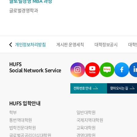
글로벌경영 MBA 과정
글로벌경영학과
 맵
개인정보처리방침
게시판 운영세칙
대학정보공시
대학
HUFS
Social Network Service
전화번호 안내
찾아오시는 길
HUFS
입학안내
학부
일반대학원
통번역대학원
국제지역대학원
법학전문대학원
교육대학원
글로벌공공리더십대학원
경영대학원