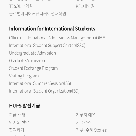
TESOL 대학원
KFL 대학원
글로벌미디어커뮤니케이션대학원
Information
for International Students
Office of International Admission & Management(OIAM)
International Student Support Center(ISSC)
Undergraduate Admission
Graduate Admission
Student Exchange Program
Visiting Program
International Summer Session(ISS)
International Student Organization(ISO)
HUFS
발전기금
기금 소개
기부자 예우
명예의 전당
기금 소식
참여하기
기부·수혜 Stories