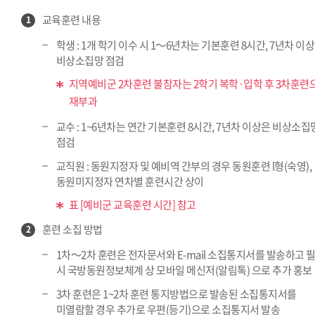
교육훈련 내용
1
학생 : 1개 학기 이수 시 1～6년차는 기본훈련 8시간, 7년차 이
비상소집망 점검
지역예비군 2차훈련 불참자는 2학기 복학·입학 후 3차훈련
재부과
교수 : 1~6년차는 연간 기본훈련 8시간, 7년차 이상은 비상소집
점검
교직원 : 동원지정자 및 예비역 간부의 경우 동원훈련 l형(숙영),
동원미지정자 연차별 훈련시간 상이
표 [예비군 교육훈련 시간] 참고
훈련 소집 방법
2
1차～2차 훈련은 전자문서와 E-mail 소집통지서를 발송하고 
시 국방동원정보체계 상 모바일 메신저(알림톡) 으로 추가 홍보
3차 훈련은 1~2차 훈련 통지방법으로 발송된 소집통지서를
미열람할 경우 추가로 우편(등기)으로 소집통지서 발송