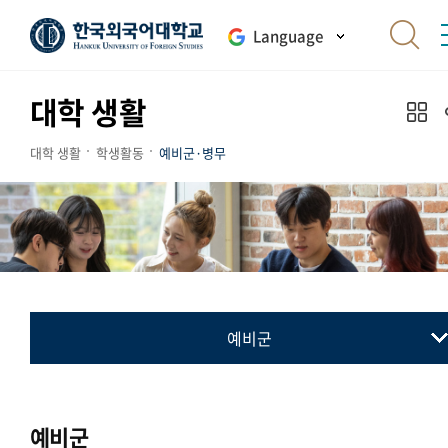
Language
대학 생활
대학 생활
학생활동
예비군·병무
예비군
예비군
병무
예비군
민방위