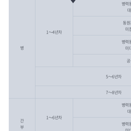
병력
대
동원
미
1～4년차
병력
병
미
공
5～6년차
7～8년차
병력
대
1～6년차
간
병력
부
미