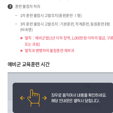
훈련 불참자 처리
3
1차 훈련 불참시 고발조치(동원훈련 Ⅰ형)
3차 훈련 불참시 고발조치 : 기본훈련, 작계훈련, 동원훈련 ll형
(비숙영)
벌칙：예비군법(1년 이하 징역, 1,000만원 이하의 벌금, 구
또는 과료)
벌칙과 병행하여 불참훈련 재부과
예비군 교육훈련 시간
구 분
신규 전역자(간부/병)