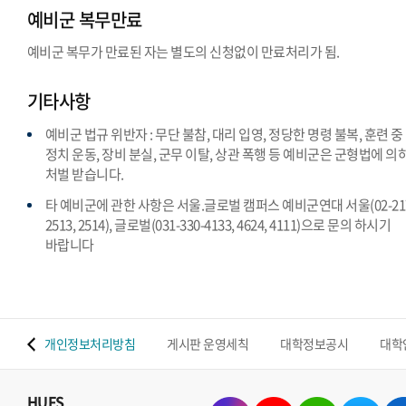
예비군 복무만료
예비군 복무가 만료된 자는 별도의 신청없이 만료처리가 됨.
기타사항
예비군 법규 위반자 : 무단 불참, 대리 입영, 정당한 명령 불복, 훈련 중
정치 운동, 장비 분실, 군무 이탈, 상관 폭행 등 예비군은 군형법에 의
처벌 받습니다.
타 예비군에 관한 사항은 서울.글로벌 캠퍼스 예비군연대 서울(02-217
2513, 2514), 글로벌(031-330-4133, 4624, 4111)으로 문의 하시기
바랍니다
 맵
개인정보처리방침
게시판 운영세칙
대학정보공시
대학
HUFS