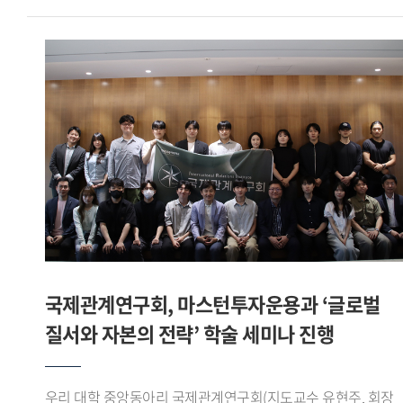
직관적으로 보여주고, 필요한 시점에 맞춤형 정보를 제공하는
레오를 상대로 조 1위를 기록하며 16강에 진출했다.이후
맥락적 교육(In-context Education) 인터페이스 를 구현한 점
16강에서는 육군사관학교 사커라이온을, 8강에서는
우수한 평가를 받았다.팀장 이유준 학생은 일회성 측정에
한림대학교 사이다를 차례로 꺾고 4강에 올랐다. 준결승에서는
그치던 국가 체력 인증 데이터에 실시간 스마트워치 생체
서울시립대학교 AZURE와 맞붙어 선전한 끝에 공동 3위로
신호를 결합함으로써, 365일 실시간으로 안전벨트를 매고
대회를 마무리했다.이번 대회는 전국 대학 축구 동아리와 학회
운동하는 듯한 디지털 예방 의학 솔루션 을 구현하고자 했다 고
팀들이 참가하는 대학 클럽 축구대회로, 아이웨이는 이번
강조하며, 앞으로 제조사별 API 데이터 정규화 과정을 더욱
성과를 통해 전국 무대에서 경쟁력을 입증했다.
고도화하고, 향후 실제 공공 인프라 및 보험 산업(인슈어테크)
글로벌스포츠산업학부 축구학회 아이웨이는 학부 재학생들로
과의 연동 융합 연구를 통해 전 국민이 안전하게 국가 표준 체력
구성된 축구 학회로, 교내외 각종 대회와 교류전에 참가하며
등급에 도달하는 데 선도적 역할을 다하겠다 고 소감을 밝혔다.
꾸준히 활동을 이어가고 있다.
국제관계연구회, 마스턴투자운용과 ‘글로벌
질서와 자본의 전략’ 학술 세미나 진행
우리 대학 중앙동아리 국제관계연구회(지도교수 유현주, 회장