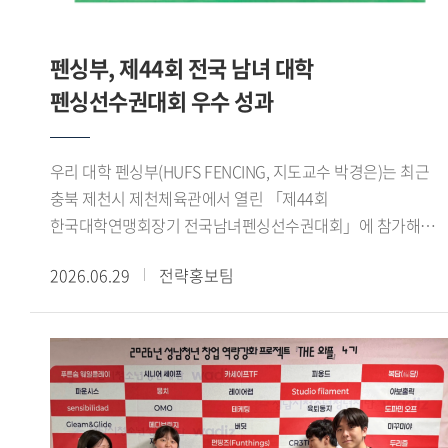
성과를 냈습니다. 성취감과 더불어 감동적이기까지 했던
기반의 숙의 과정과 팀별 활동에 참여하며 정책 제안을
기억입니다. 또 제가 태국어통번역 전공이라 전시회에서
구체화했다. 이 과정에서 용인시 관련 부서와 대학교수,
태국인 바이어들과 소통했던 경험도 특별했습니다. 우리
펜싱부, 제44회 전국 남녀 대학
용인시정연구원 등 분야별 전문가들의 검토와 자문을 바탕으로
대학에서 공부하며 태국의 문화적 배경 지식을 쌓고 어학
정책의 타당성과 실현 가능성을 높였다.이번 공모전에서는
펜싱선수권대회 우수 성과
수준을 높인 상태로 전시회에 참여해서인지 태국인 바이어들이
정책의 창의성, 타당성, 효과성, 실현 가능성 등을 종합적으로
즐겁게 소통할 수 있었습니다. 전시회를 마칠 때는 제
평가했다. 우리 대학 학생들은 전공 지식과 디지털 기술을 지역
개인번호를 물어볼 정도로 친해졌습니다. 한국외대를 통해
우리 대학 펜싱부(HUFS FENCING, 지도교수 박경은)는 최근
현안에 접목하고, 실제 행정 현장에 적용할 수 있는 구체적인
제가 성장했음을 실감한 순간이었습니다. - 이번 활동이
충북 제천시 제천체육관에서 열린 「제44회
실행 방안을 제시해 우수한 평가를 받았다.이번 성과는 우리
진로설정에 어떤 영향을 줬을지 궁금합니다.GTEP 활동을 통해
한국대학연맹회장기 전국남녀펜싱선수권대회」에 참가해
대학 학생들이 지역사회의 문화, 복지, 관광 문제를 청년의
아랍에미리트에 다녀온 적 있습니다. 그때가 할랄 시장의
여자 플뢰레 단체전 우승을 비롯해 다수 종목에서 우수한
시각에서 새롭게 해석하고 실질적인 정책 대안을 제시했다는
가능성을 피부로 체감한 계기였습니다. 이후 GTEP을 통해
2026.06.29
전략홍보팀
성적을 거두었다.이번 대회는 한국대학펜싱연맹이 주최하고
점에서 의미가 있다. 학생들이 대학에서 쌓은 전공 역량과
할랄산업연구원장님의 특강을 수강하면서 할랄 시장을
제천시와 제천시체육회가 후원한 전국 규모의 대회로, 전국
창의적 사고를 지역사회 문제 해결에 적용하며 정책 기획
개척해보기로 마음을 먹었고, 할랄 스토어를 창업했습니다.
38개 대학 선수부와 40개 대학 동아리부 등 총 647명이
능력과 현장 실무 역량을 보여줬다는 평가다.한편,
현재는 한국에서 무슬림이 편하게 생활하도록 돕는
참가했다. 우리 대학에서는 선수 29명이 출전해 뛰어난 기량과
용인특례시는 현장 적용 가능성이 높은 우수 정책을 관련
라이프스타일 앱을 개발하는 스타트업을 창업했습니다. 국내에
팀워크를 바탕으로 여러 종목에서 입상하며 우수한 경쟁력을
사업과 연계해 실증하고, 검토 결과를 바탕으로 실제 정책에
거주하는 무슬림은 전국에 흩어져있는데 이들이 편리하게
보여주었다.여자 플뢰레 단체전에서는 김지성(영미문학 문화
반영할 계획이다. 이를 통해 청년들이 제안한 아이디어가
쇼핑을 하고 커뮤니티를 이어갈 수 있는 서비스를 제공하려
22), 최예진(체코 슬로바키아 22), Hortense(국제학 23), 김은
지역사회의 변화를 이끄는 실질적인 정책으로 발전할 수