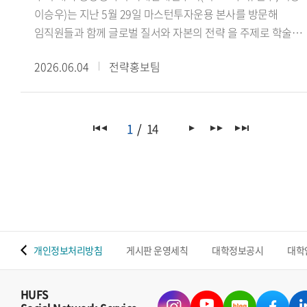
이승우)는 지난 5월 29일 마스턴투자운용 본사를 방문해
임직원들과 함께 글로벌 질서와 자본의 전략 을 주제로 학술
세미나를 진행했다.이번 세미나는 학생들의 국제정세 및
2026.06.04
전략홍보팀
금융산업에 대한 이해를 넓히고, 글로벌 자본의 흐름과 투자
전략을 다각적으로 살펴보기 위해 마련됐다. 특히
마스턴투자운용 사회공헌추진단 선한영향실천센터(Center fo
Positive Impact)가 미래 글로벌 인재 양성을 위해 운영하는
1
14
본업 연계 재능기부 프로그램의 일환으로 진행되어 산학
교류의 의미를 더했다.이날 세미나에서는 마스턴투자운용
임직원들이 △싱가포르의 글로벌 금융 허브 생존 전략(권우준
전략투자본부장) △블랙록 알라딘과 글로벌 자본의 운영체제
(김재관 디지털혁신실장) △대체투자 운용사가 만드는 또
하나의 가치(김민석 선한영향실천센터장)를 주제로 강연을
 맵
개인정보처리방침
게시판 운영세칙
대학정보공시
대학
진행하며 금융산업과 글로벌 투자 환경에 대한 다양한 시각을
공유했다.이어 국제관계연구회 이승우 회장(인도어과 23)은
연구회의 비전과 주요 학술 활동을 소개했으며, 학생들은 강연
HUFS