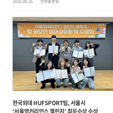
2026.06.16
전략홍보팀
예비창업패키지를 포함한 4개 창업 지원사업에 선정된 데 이어
교내 학생창업팀들의 성과가 이어지고 있다. PICKIN 팀은
아산두어스와 Grand-K 창업학교에 동시 선정됐으며, 커넥트인
팀은 청년창업사관학교에 이름을 올렸다.[사진. SBS
모닝와이드 방송 화면 캡처 / 서울캠퍼스 HUFS Start-up
Platform 소속 학생창업팀 카인디 ]또한 카인디 팀은
서울시립대 캠퍼스타운, 2026 여성벤처활성화지원사업,
서울시립대학교 임팩트 프로토타이핑 프로그램 등 3개 사업에
선정됐다. 이 밖에도 야라바디 팀은 모두의창업에, 할랄서울
팀은 학생 창업유망팀 300+에, CYCLE-B 팀은 성남청년 창업
역량강화 프로젝트 THE 와플 4기에 각각 선정되며 다양한
분야에서 성과를 거두고 있다.[사진. 성남청년 창업 역량강화
프로젝트 THE 와플 4기에 선정된 글로벌캠퍼스 HUFS Start-
up Platform 소속 CYCLE-B 팀]이번에 선정된 학생창업팀들은
IT 기반 플랫폼을 비롯해 로컬 비즈니스, 글로벌 서비스 등
한국외대 HUFSPORT팀, 서울시
다양한 분야에서 사업 아이템을 선보이고 있다. 이는 우리 대학
‘서울영커리언스 챌린지’ 최우수상 수상
학생 창업가들이 보유한 폭넓은 시야와 사업화 역량을