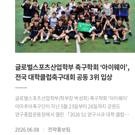
위해 마련됐다. 참가팀들은 스포츠 산업과 AI 바이오헬스
기술을 접목한 다양한 아이디어를 영상 발표 형식으로
제출했으며, 심사는 창의성, 기술 융합성, 산업 적용 가능성,
실현 가능성 등을 중심으로 진행됐다.'AI 동적 운동 처방 플랫폼
팀은 발표 세션에서 ▲Pre-Work(운동 전) 단계의 국민체력100
등급 점수와 실시간 심박변이도(HRV) 기반 오늘의 운동 준비
지수(Ready-to-Train Index) 산출 로직 , ▲During-Work(운동
중) 단계의 제조사별(Apple, Samsung, Garmin) 센서 특성을
글로벌스포츠산업학부 축구학회 ‘아이웨이’,
반영한 실시간 가변 강도 조절 및 위험 감지 트리거 , ▲Post-
전국 대학클럽축구대회 공동 3위 입상
Work(운동 후) 단계의 최상 컨디션 상태 복구를 위한 목표
지향적 역산형 회복 시뮬레이터 발표를 진행하였다.
발표자들은 공공 데이터와 하이엔드 웨어러블 API를 아우르는
글로벌스포츠산업학부(학부장 박성희) 축구학회 '아이웨이'
구체적인 데이터 매핑 기술과 아키텍처 구축 방안을 제시했다.
아마추어축구단이 지난 5월 23일부터 26일까지 강원도
심사위원단은 복잡한 생체 데이터를 사용자가 쉽게 이해할 수
양구종합운동장에서 열린 「2026 S1 양구사과 대학 클럽
있도록 시각화한 점에 주목했다. 특히 전문 용어 대신 신체
축구대회」에서 공동 3위를 차지했다.아이웨이는 예선에서
2026.06.08
전략홍보팀
배터리 복구 경로 라는 개념을 도입해 운동 상태와 회복 과정을
고려대학교 SFA, 한국체육대학교 실버골 FC, 한림대학교