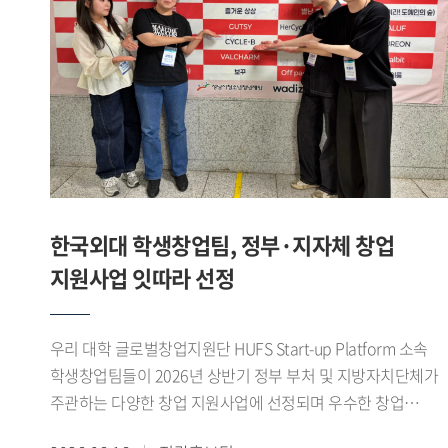
합니다. 앱은 7월경 출시를 목표로 하고 있습니다. 이처럼 제가
(영미문학 문화 23) 학생이 팀을 이뤄 우승을 차지했다.
있도록 지원할 예정이다.
창업에 도전하고 진로를 개척하는 데 GTEP의 역할이 꽤 컸다
개인전에서도 우수한 성과가 이어졌다. 김지성(영미문학 문화
생각합니다. - 앞으로의 계획을 들려주세요. 현재 HUFS Start-
22) 학생이 여자 플뢰레 개인전 준우승을 차지했으며, 이기령
up platform에 입주해 교내 창업지원단의 도움을 받아 창업한
(중국외교통상 22) 학생은 남자 플뢰레 개인전 3위, 이유종
상태입니다. 얼마 전에는 교육부에서 주관하는 학생
(정치외교 24) 학생은 남자 에페 개인전 3위에 올랐다. 이나래
창업유망팀 300+ 에 선정돼, 창업을 한 단계씩 발전시켜 나가
(LD 24) 학생도 여자 플뢰레 개인전 5위를 기록하며 좋은
있습니다. 이를 계속 발전시켜 국내 거주 무슬림을 위한 앱은
성적을 거두었다.이번 대회를 통해 우리 대학 펜싱부는
물론 최종적으로는 국내기업이 할랄 시장에 쉽게 진출하도록
단체전과 개인전 모두에서 우수한 성과를 거두며 전국
교두보 역할을 해내고 싶습니다. GTEP을 통해 배운 것을
무대에서 경쟁력을 다시 한번 입증했다.1960년대 활동 이후
한국외대 학생창업팀, 정부·지자체 창업
기반으로 차근차근 나아가면 좋은 결과를 얻을 수 있을 거라
재건된 우리 대학 펜싱부는 전국 규모의 각종 대회에서 꾸준히
지원사업 잇따라 선정
믿습니다. ※ 해당 인터뷰는 아래 Global HUFS 여름호 E-
성과를 이어오고 있다. 선수들은 이번 대회를 발판으로
book을 통해서도 확인하실 수 있습니다(p.16-17)https://e-
앞으로도 지속적인 훈련과 팀워크를 바탕으로 좋은 경기력을
book.hufs.ac.kr/20260623_135256/
선보일 계획이다.
우리 대학 글로벌창업지원단 HUFS Start-up Platform 소속
학생창업팀들이 2026년 상반기 정부 부처 및 지방자치단체가
주관하는 다양한 창업 지원사업에 선정되며 우수한 창업
역량을 보여주고 있다.최근 학생창업팀 파이어사이트 가