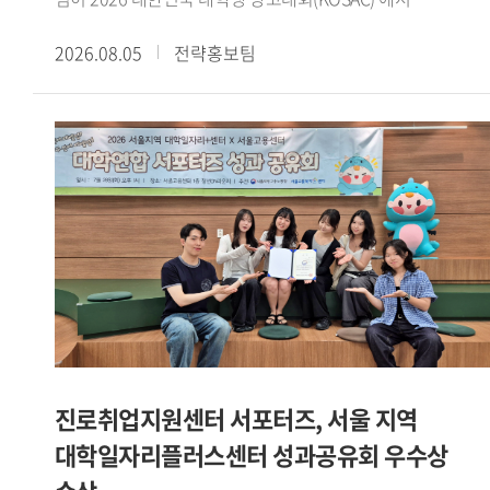
코삭챌린저상을 수상했다.대한민국 대학생 광고대회(KOSAC)
2026.08.05
전략홍보팀
는 문화체육관광부가 주최하고 한국광고총연합회가 주관하는
전국 규모의 대학생 광고 공모전이다. 매년 전국 대학생들이
지도교수와 함께 주제에 맞는 광고 캠페인 기획서를 제작해
경쟁한다.삼성화재의 후원으로 열린 이번 대회는 2030세대의
일상에 보험을 더하다 를 주제로 진행됐다. 광미사팀은
수업에서 수행한 팀 프로젝트를 발전시켜 공모전에
출품했으며, 보험 시장이 꾸준히 성장하는 가운데 2030세대의
신규 가입은 감소하고 있다는 점에 주목해 캠페인 전략을
설계했다.광미사팀은 이를 바탕으로 같이, 일상이 되다 라는
캠페인 콘셉트를 제시했다. 보험을 어렵고 복잡하게 인식하는
2030세대가 보다 친근하게 접근할 수 있도록 AI 진단 테스트와
오피스어택 등 사회초년생의 일상과 생활 동선을 반영한
구체적인 실행안을 구성했다.광미사팀은 강민서(팀장 GBT 22),
진로취업지원센터 서포터즈, 서울 지역
이정민(독일어통번역 23), 유승원(철학 24), 윤혜령
대학일자리플러스센터 성과공유회 우수상
(이탈리아어통번역 21) 학생으로 구성됐다. 서로 다른 전공의