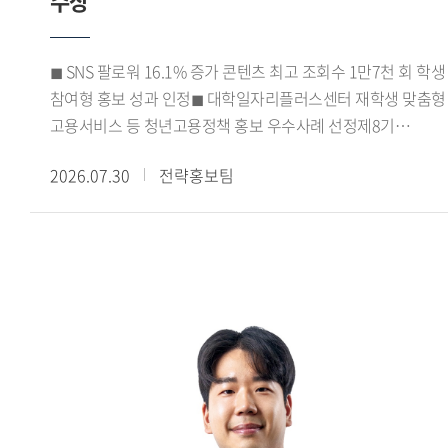
수상
학생들은 아이디어 도출과 시장 데이터 분석, 캠페인 전략 수립,
기획안 제작에 이르는 전 과정을 함께 수행했다.
코삭챌린저상은 각 지역 예선 출품작 가운데 상위 15% 이내의
◼ SNS 팔로워 16.1% 증가 콘텐츠 최고 조회수 1만7천 회 학생
우수작에 수여되는 상이다. 이번 수상은 광미사팀의 기획력과
참여형 홍보 성과 인정◼ 대학일자리플러스센터 재학생 맞춤형
캠페인의 실현 가능성을 인정받은 결과로, 교과목에서 진행한
고용서비스 등 청년고용정책 홍보 우수사례 선정제8기
프로젝트가 실제 대외 공모전 성과로 이어졌다는 점에서,
진로취업지원센터 서포터즈가 서울 지역
수업과 실무를 연계한 교육의 성과를 보여주는 사례로
2026.07.30
전략홍보팀
대학일자리플러스센터 성과공유회에서 우수상을 수상하며
평가된다.
학생 참여형 진로 취업 홍보 활동의 우수성을 인정받았다.우리
대학 대학일자리플러스본부(본부장 신근혜)가 운영한 제8기
진로취업지원센터 서포터즈는 강혜승, 김규래, 김지율, 김현채,
박시언, 서민성, 이가빈, 이희승, 최사랑, 최윤서 학생 등
10명으로 구성됐다. 이들은 2026학년도 1학기 동안
대학일자리플러스센터(거점형) 사업을 비롯해 고용노동부의
재학생 맞춤형 고용서비스와 졸업생 특화프로그램 등을
학생들에게 알리고 참여를 확대하기 위한 다양한 홍보 활동을
펼쳤다.특히 카드뉴스와 숏폼 영상 등 학생들의 이용 방식에