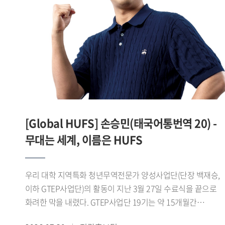
맞춘 디지털 콘텐츠를 제작 운영하며 SNS 팔로워를 16.1%
늘렸고, 콘텐츠 최고 조회수 1만7천 회를 기록하는 등 높은 홍
성과를 거뒀다.이 같은 성과를 바탕으로 제8기
진로취업지원센터 서포터즈는 지난 7월 28일
서울고용복지플러스센터 청년ON 라운지 다목적홀에서 열린
「2026년 서울 지역 대학일자리플러스센터 성과공유회」에서
심사 결과 1위를 기록하며 우수상을 수상했다.서포터즈 대표
서민성 학생(차이나데이터큐레이션전공 23)은 "학생들의
눈높이에서 청년고용서비스를 쉽고 친근하게 전달하기 위해
[Global HUFS] 손승민(태국어통번역 20) -
노력했다"며 "학생들과의 공감과 소통을 중심으로 한 활동이
좋은 평가를 받아 뜻깊게 생각한다"고 말했다.한편 우리 대학
무대는 세계, 이름은 HUFS
대학일자리플러스본부는 이번 성과를 바탕으로 2026학년도
2학기 제9기 진로취업지원센터 서포터즈를 운영하며 학생
우리 대학 지역특화 청년무역전문가 양성사업단(단장 백재승,
맞춤형 진로 취업 정보 제공과 청년고용정책 홍보를
이하 GTEP사업단)의 활동이 지난 3월 27일 수료식을 끝으로
지속적으로 추진할 계획이다.
화려한 막을 내렸다. GTEP사업단 19기는 약 15개월간
지역특화 교육과 무역 실무 교육, 현장 실습 등 총 480시간