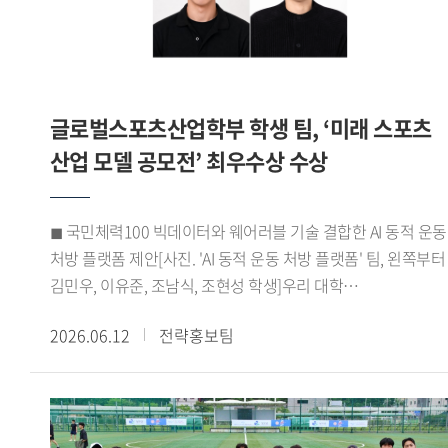
바이어 미팅을 성사시키며 우수한 성과를 거뒀다. 이 같은
성과를 바탕으로 HUFSPORT팀은 최우수상을 수상하며 실무
역량과 글로벌 비즈니스 경쟁력을 인정받았다.HUFSPORT팀
이번 프로그램을 통해 학교에서 배운 이론을 실제 산업 현장에
글로벌스포츠산업학부 학생 팀, ‘미래 스포츠
적용하며 글로벌 비즈니스 역량을 키울 수 있었다 며 팀원들과
긴밀하게 소통하고 협력하며 문제를 해결해 온 결과
산업 모델 공모전’ 최우수상 수상
최우수상이라는 뜻깊은 성과를 거둘 수 있어 더욱 의미 있는
경험이었다 고 소감을 전했다.한편, 우리 대학
◼ 국민체력100 빅데이터와 웨어러블 기술 결합한 AI 동적 운동
대학일자리플러스본부(본부장 신근혜)는 앞으로도 서울시
처방 플랫폼 제안[사진. 'AI 동적 운동 처방 플랫폼' 팀, 왼쪽부터
서울영커리언스 사업에 참여해 학생들에게 실무 중심의 직무
김민우, 이유준, 조남식, 조현성 학생]우리 대학
경험 기회를 제공할 예정이다. 또한 고용노동부 재학생 맞춤형
글로벌스포츠산업학부(학부장 박성희) 학생들로 구성된 AI
고용서비스와 졸업생 특화 프로그램 등을 운영하며 학생들의
2026.06.12
전략홍보팀
동적 운동 처방 플랫폼 팀(김민우 이유준 조남식 조현성)이 지난
진로 취업 역량 강화를 적극 지원할 계획이다.
5월 21일 한국문화스포츠학회가 주최한 미래 스포츠 산업 모델
공모전 바이오헬스 부문에서 최우수상을 수상했다.이번
공모전은 디지털 헬스케어 기술과 공공데이터를 활용해 국민
건강 증진에 기여할 수 있는 미래 스포츠 산업 모델을 발굴하기