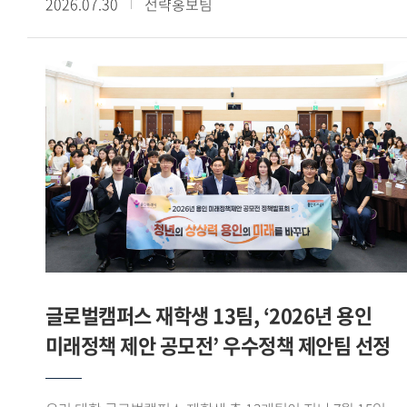
2026.07.30
전략홍보팀
이상의 교육과정을 이수하고, 산학협력 기업과 연계한 해외
전시회 참가, 바이어 발굴, 글로벌 전자상거래 플랫폼 운영 등
다양한 실무 프로젝트를 수행했다. 그중 우수학생 부문에서
손승민(태국어통번역 20) 학생이 산업통상자원부 장관상을
받으며 빛나는 성과를 기록했다. - 우수학생 부문에서
산업통상자원부 장관상을 받았습니다. 소감을 들려주세요.
GTEP 19기 친구들 특히 우리 5팀과 함께 고생하며 달린 끝에
산업통상자원부 장관상 이라는 과분한 결과를 얻게 되어 무척
영광스럽습니다. 그리고 아낌없이 지도해주신 백재승 교수님과
김민정 실장님께 감사한 마음이 큽니다. - GTEP사업단을 통해
480시간 이상의 교육과정 이수와 다양한 실무 프로젝트를
경험했습니다. 사업단 활동이 어떤 의미였는지 들어보고
싶습니다. 대학 생활 중 손에 꼽히는 유의미한 활동이면서
글로벌캠퍼스 재학생 13팀, ‘2026년 용인
한편으로는 쉽지 않은 활동이었다고 느낍니다. 수출입 관련
미래정책 제안 공모전’ 우수정책 제안팀 선정
교육과정을 480시간 이상 받고, 기업과 연계한 실무활동 약
120시간이 진행됐습니다. 처음에는 긴 시간 활동이 가능할까
싶었는데 매 순간 성실하게 임하다 보니 모든 과정을