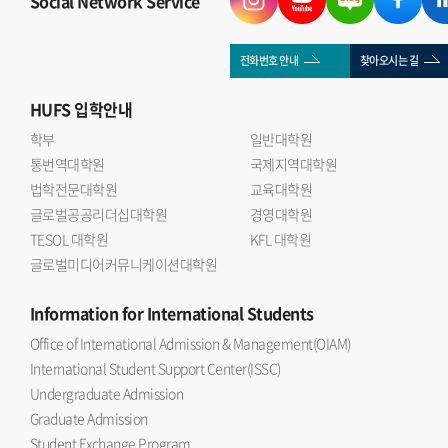
Social Network Service
이후 질의응답을 통해 국제관계와 금융시장의 연관성, 글로벌
자본의 역할 등에 대해 의견을 나누는 시간을 가졌다.
국제관계연구회 이승우 회장(인도어 23)은 자본과 금융의
전화번호 안내
찾아오시는 길
흐름은 국제관계 연구에서 빼놓을 수 없는 중요한 주제 라며
HUFS
입학안내
이번 세미나를 통해 학회원들이 대체투자 산업에 대한 이해를
넓히고 보다 다차원적인 분석 역량을 기를 수 있는 계기가
학부
일반대학원
통번역대학원
되었다 고 소감을 밝혔다.
국제지역대학원
법학전문대학원
교육대학원
글로벌공공리더십대학원
경영대학원
TESOL 대학원
KFL 대학원
글로벌미디어커뮤니케이션대학원
Information
for International Students
Office of International Admission & Management(OIAM)
International Student Support Center(ISSC)
Undergraduate Admission
Graduate Admission
Student Exchange Program