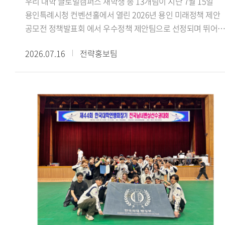
우리 대학 글로벌캠퍼스 재학생 총 13개팀이 지난 7월 15일
수료했더라고요. 활동하면서 강의실에서 이론으로만 접하던
용인특례시청 컨벤션홀에서 열린 2026년 용인 미래정책 제안
내용을 현장에서 몸소 겪고, 낯설고 어색한 순간도 많았습니다.
공모전 정책발표회 에서 우수정책 제안팀으로 선정되며 뛰어난
그럼에도 해외에 나가 바이어들과 직접 상담을 하고 억 단위 큰
정책 기획 역량과 지역사회 문제 해결 능력을 인정받았다.
규모의 거래를 협상하고 계약을 완료한 경험은 정말 큰 도움이
2026.07.16
전략홍보팀
용인특례시가 주최한 이번 공모전은 미래사회의 주역인
됐습니다. 학생 신분으로 이런 경험은 정말 소중하고 가치
청년들의 창의적인 아이디어를 발굴하고 이를 용인시의 미래
있다고 생각합니다. 함께 경험과 노하우를 공유하며 격려했던
정책에 반영하기 위해 마련됐다. 참가팀들은 경제 산업 일자리,
19기 친구들과 팀원들 덕분에 잘 성장하며 마무리할 수
문화 관광, 도시 교통, 기후 환경, 교육 복지 등 용인시의 주요
있었습니다.- GTEP사업단 활동을 돌이켜봤을 때 가장 기억에
현안과 관련된 정책을 제안했다.우리 대학 참가팀들은
남는 부분이 있다면 무엇입니까?팀 전시회가 가장 기억에
용인시의 지역문화 보존과 관광 활성화, 고령층의 디지털 격차
남습니다. GTEP에 선발되면 팀별로 수출을 도와줄 업체를 직
해소, 데이터 기반 로컬 관광 플랫폼 등 지역사회가 직면한
찾아 전시회까지 전부 기획해야 합니다. 초면인 사람들과 이런
다양한 현안을 주제로 정책을 발표했다. 특히 우리 대학 잇용
큰 프로젝트를 맡게 돼 서로 어색하기도 했고, 다들 처음 해보는
(팀장 지은비, 융합인재학부) 참가팀이 제안한 용인 무형유산
일이라 참 난감했습니다. 그래도 함께 의견 나누면서 어떤
실감형 전승 콘텐츠 개발 방법 정책은 용인시산업진흥원이
제품을, 어느 나라에, 어떤 전략으로, 어떻게 수출할지 정해
추진 중인 첨단기술 융합실증사업 과 연계해 현장 실증을 통해
나갔습니다. 그렇게 기업 발굴부터 전시회 준비와 부스 디자인,
현장 적용 가능성을 검증하고, 향후 정책에 반영할 방침이다.
사후관리까지 해내며 저희 팀과 기업 모두 만족할 수준의
참가 학생들은 지난 4월부터 6월까지 약 3개월간 민 관 협력