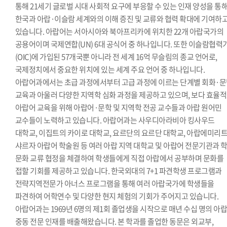
통해 21세기 글로벌 시대 사회적 요구에 부응할 수 있는 인재 양성을 통
한국과 아랍·이슬람 세계와의 이해 증진 및 교류와 협력 확대에 기여하
있습니다. 아랍어는 서아시아와 북아프리카에 위치한 22개 아랍국가의
공용어이며 국제연합(UN) 6대 공식어 중 하나입니다. 또한 이슬람협력
(OIC)에 가입된 57개국뿐 아니라 전 세계 16억 무슬림의 종교 언어로,
국제정치에서 중요한 위치에 있는 세계 주요 언어 중 하나입니다.
아랍어과에서는 초급 과정에서부터 고급 과정에 이르는 단계별 회화·
교육과 아울러 다양한 지역학 심화 과정을 제공하고 있으며, 보다 효율
아랍어 교육을 위해 아랍어·문학 및 지역학 전공 교수들과 아랍 원어민
교수들이 노력하고 있습니다. 아랍어과는 사우디아라비아 킹사우드
대학교, 이집트의 카이로 대학교, 요르단의 요르단 대학교, 아랍에미리
샤르자 아랍어 학술원 등 여러 아랍 지역 대학교 및 아랍어 전문기관과 
문화 교류 협정을 체결하여 학생들에게 직접 아랍에서 공부하며 문화를
접할 기회를 제공하고 있습니다. 한국외대의 7+1 파견학생 프로그램과
전략지역전문가 아너스 프로그램을 통해 여러 아랍국가에 학생들을
파견하여 어학연수 및 다양한 현지 체험의 기회가 주어지고 있습니다.
아랍어과는 1969년 6명의 제1회 졸업생을 시작으로 매년 수십 명의 아랍
중동 전문 인재를 배출해왔습니다. 본 학과를 졸업한 동문은 외교부,