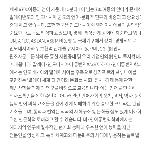
세계 6700여종의 언어 가운데 10분의 1이 넘는 700여종의 언어가 존재
말레이반도와 인도네시아 군도의 언어-문화적 연구의 비중과 그 중요성
증대 하고 있습니다. 또한 한국은 인도네시아와 말레이시아를 개발협력
중요한 파트너로 인식하고 있으며, 경제·통상관계 강화에 치중하고 있다
UN, APEC, ASEAN, ASEM 비동맹 등 국제기구에서 정치·경제적으로
인도네시아와 우호협력 관계를 유지하고 있으며, CGI (對인니
원조자문그룹회의)를 통한 지원증대 및 우리 기업인의 對인니 투자확대
기대됩니다. 말레이·인도네시아어 통번역학과(이하 마·인어통번역학과
에서는 인도네시아와 말레이시아를 주축으로 싱가포르와 브루나이를
포함하는 ‘말레이 세계’의 언어와 문화를 사회·정치·경제 등에 관한
제반사항을 학제 간 연구를 바탕으로 교육합니다. 이는 언어를 단순히
의사소통만을 위한 수단이 아니라 관련 언어사회의 정치, 경제, 역사, 문
등의 언어 외적 요소들을 깊이 있게 이해하기 위한 중요한 코드라는 관
기초를 두며, 통역과 번역은 외국의 사회구조 및 문화를 심도 있게 이해
위한 인문학적 토대라고 할 수 있습니다. 마·인어통번역학과에서는
해외지역 연구에 필수적인 현지화 능력과 우수한 언어 능력을 지닌
전문인을 양성하고, 특히 세계화와 다문화주의 시대에 부응하는 글로벌