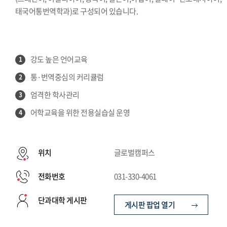
태국어통번역학과)로 구성되어 있습니다.
강도 높은 언어교육
1
통·번역중심의 커리큘럼
2
엄격한 학사관리
3
어학교육을 위한 전용실습실 운영
4
위치
글로벌캠퍼스
전화번호
031-330-4061
단과대학 게시판
게시판 팝업 열기