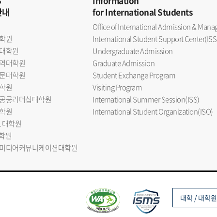
S
Information
안내
for International Students
Office of International Admission & Ma
학원
International Student Support Center(ISS
대학원
Undergraduate Admission
역대학원
Graduate Admission
문대학원
Student Exchange Program
학원
Visiting Program
공공리더십대학원
International Summer Session(ISS)
학원
International Student Organization(ISO)
L 대학원
대학원
미디어커뮤니케이션대학원
대학 / 대학원