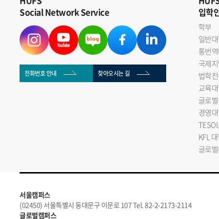
HUFS
HUF
Social Network Service
입학
학부
일반대
통번역
국제지
전화번호 안내
찾아오시는 길
법학전
교육대
글로벌
경영대
TESO
KFL 
글로벌
서울캠퍼스
(02450) 서울특별시 동대문구 이문로 107 Tel. 82-2-2173-2114
글로벌캠퍼스