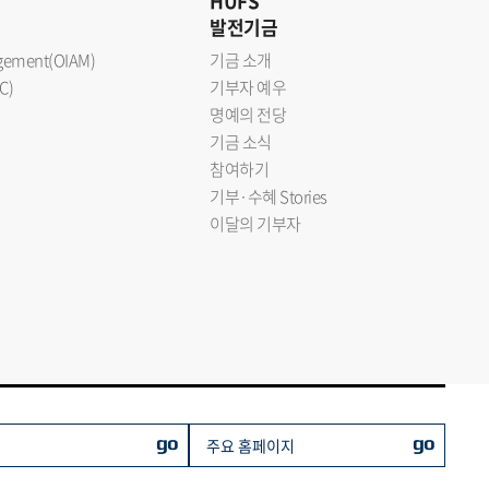
HUFS
발전기금
nagement(OIAM)
기금 소개
C)
기부자 예우
명예의 전당
기금 소식
참여하기
기부·수혜 Stories
이달의 기부자
go
go
주요 홈페이지