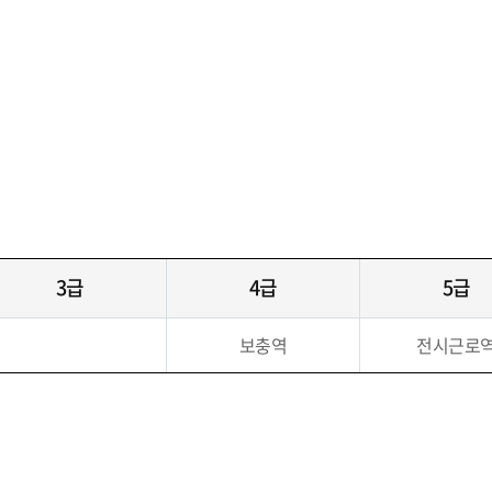
3급
4급
5급
보충역
전시근로