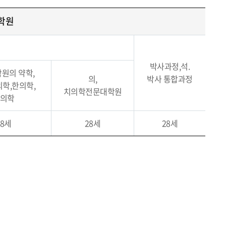
학원
박사과정,석.
원의 약학,
의,
박사 통합과정
의학,한의학,
치의학전문대학원
의학
28세
28세
28세