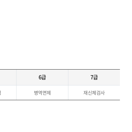
6급
7급
역
병역면제
재신체검사