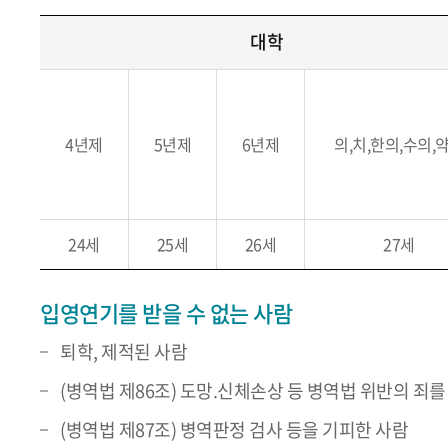
대학
4년제
5년제
6년제
의,치,한의,수의,
24세
25세
26세
27세
입영연기를 받을 수 없는 사람
퇴학, 제적된 사람
(병역법 제86조) 도망.신체손상 등 병역법 위반의 죄를
(병역법 제87조) 병역판정 검사 등을 기피한 사람