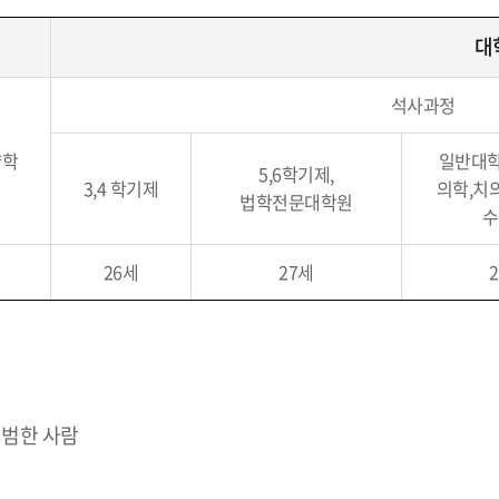
대
석사과정
약학
일반대학
5,6학기제,
3,4 학기제
의학,치
법학전문대학원
수
26세
27세
 범한 사람