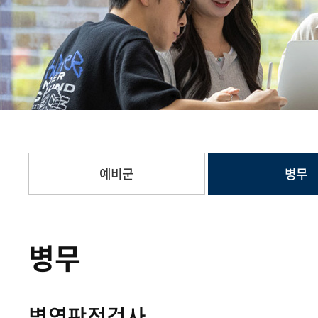
예비군
병무
병무
병역판정검사