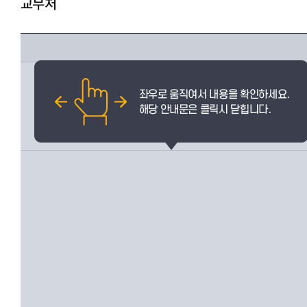
교무처
교무행정팀