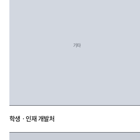
기타
학생ㆍ인재 개발처