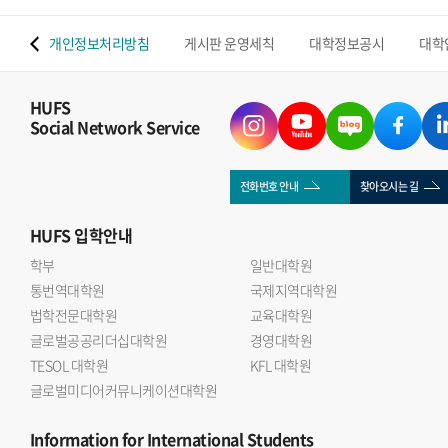
 맵
개인정보처리방침
게시판 운영세칙
대학정보공시
대학
HUFS
Social Network Service
전화번호 안내
찾아오시는 길
HUFS
입학안내
학부
일반대학원
통번역대학원
국제지역대학원
법학전문대학원
교육대학원
글로벌공공리더십대학원
경영대학원
TESOL 대학원
KFL 대학원
글로벌미디어커뮤니케이션대학원
Information
for International Students