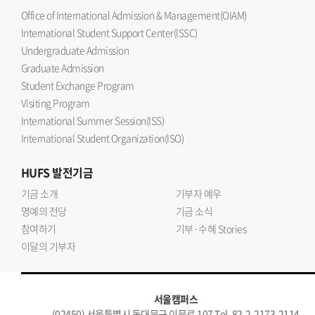
Office of International Admission & Management(OIAM)
International Student Support Center(ISSC)
Undergraduate Admission
Graduate Admission
Student Exchange Program
Visiting Program
International Summer Session(ISS)
International Student Organization(ISO)
HUFS
발전기금
기금 소개
기부자 예우
명예의 전당
기금 소식
참여하기
기부·수혜 Stories
이달의 기부자
서울캠퍼스
(02450) 서울특별시 동대문구 이문로 107 Tel. 82-2-2173-2114