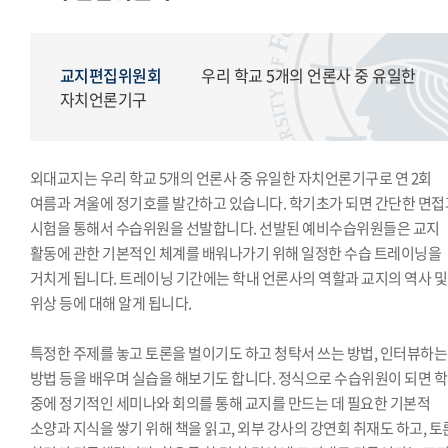
모의국제연합
국제학생회
생활도서관
교지편집위원회
우리 학교 5개의 언론사 중 유일한
학생복지위원회
자치언론기구
영상사업단
한국외대풍물패연합회
외대교지는 우리 학교 5개의 언론사 중 유일한 자치언론기구로 연 2회
한국외대통역협회
여름과 겨울에 정기호를 발간하고 있습니다. 학기초가 되면 간단한 면접
한국외대119학군단
시험을 통해서 수습위원을 선발합니다. 선발된 예비수습위원들은 교지
활동에 관한 기본적인 체계를 배워나가기 위해 일정한 수습 트레이닝을
거치게 됩니다. 트레이닝 기간에는 학내 언론사의 역할과 교지의 역사 및
위상 등에 대해 알게 됩니다.
특정한 주제를 놓고 토론을 벌이기도 하고 청탁서 쓰는 방법, 인터뷰하는
방법 등을 배우며 실습을 해보기도 합니다. 정식으로 수습위원이 되면 
중에 정기적인 세미나와 회의를 통해 교지를 만드는 데 필요한 기본적
소양과 지식을 쌓기 위해 책을 읽고, 외부 강사의 강연회 취재도 하고, 