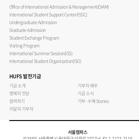
Office of International Admission & Management(OIAM)
International Student Support Center(ISSC)
Undergraduate Admission
Graduate Admission
Student Exchange Program
Visiting Program
International Summer Session(ISS)
International Student Organization(ISO)
HUFS
발전기금
기금 소개
기부자 예우
명예의 전당
기금 소식
참여하기
기부·수혜 Stories
이달의 기부자
서울캠퍼스
(02450) 서울특별시 동대문구 이문로 107 Tel. 82-2-2173-2114