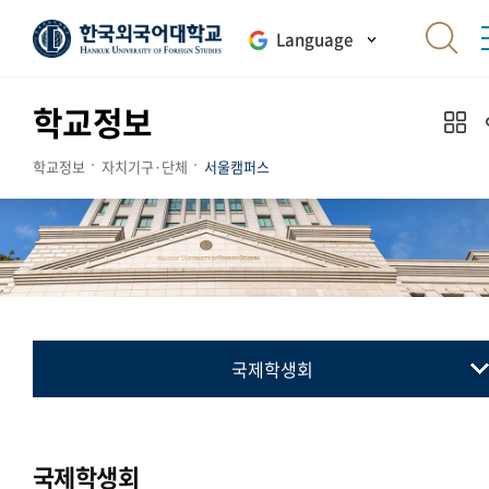
Language
학교정보
학교정보
자치기구·단체
서울캠퍼스
국제학생회
총학생회
동아리연합회
국제학생회
교지 편집위원회