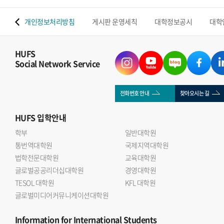
 맵
개인정보처리방침
게시판 운영세칙
대학정보공시
대학
HUFS
Social Network Service
전화번호 안내
찾아오시는 길
HUFS
입학안내
학부
일반대학원
통번역대학원
국제지역대학원
법학전문대학원
교육대학원
글로벌공공리더십대학원
경영대학원
TESOL 대학원
KFL 대학원
글로벌미디어커뮤니케이션대학원
Information
for International Students