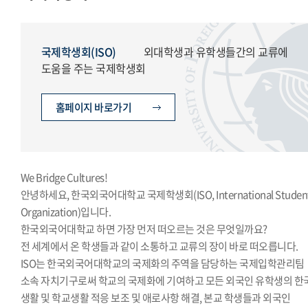
모의국제연합
국제학생회
생활도서관
국제학생회(ISO)
외대학생과 유학생들간의 교류에
학생복지위원회
도움을 주는 국제학생회
영상사업단
한국외대풍물패연합회
홈페이지 바로가기
한국외대통역협회
한국외대119학군단
We Bridge Cultures!
안녕하세요, 한국외국어대학교 국제학생회(ISO, International Studen
Organization)입니다.
한국외국어대학교 하면 가장 먼저 떠오르는 것은 무엇일까요?
전 세계에서 온 학생들과 같이 소통하고 교류의 장이 바로 떠오릅니다.
ISO는 한국외국어대학교의 국제화의 주역을 담당하는 국제입학관리팀
소속 자치기구로써 학교의 국제화에 기여하고 모든 외국인 유학생의 한
생활 및 학교생활 적응 보조 및 애로사항 해결, 본교 학생들과 외국인